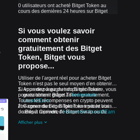
0 utilisateurs ont acheté Bitget Token au
cours des dernières 24 heures sur Bitget
Si vous voulez savoir
comment obtenir
gratuitement des Bitget
e
Token, Bitget vous
propose...
Utiliser de l'argent réel pour acheter Bitget
Token n'est pas le seul moyen d'en obtenir.
Si vous disposez du temps nécessaire, vous
Apprenez à gagner du Bitget Token
pouvez obtenir Bitget Token gratuitement.
gratuitement grâce à l'
événement
Toutes les récompenses en crypto peuvent
Learn2Earn
être converties en Bitget Token par le biais
Gagnez du Bitget Token en invitant vos
de Bitget Convert, de Bitget Swap ou du
amis à rejoindre l'
événement Assist2Earn
trading Spot.
de Bitget
Afficher plus
Recevez gratuitement des airdrops de
Bitget Token en rejoignant
Défis et
événements en cours