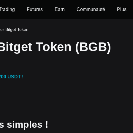
Trading
Futures
Earn
Communauté
Plus
r Bitget Token
itget Token (BGB)
200 USDT !
 simples !