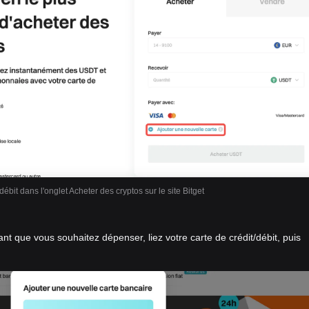
débit dans l'onglet Acheter des cryptos sur le site Bitget
ant que vous souhaitez dépenser, liez votre carte de crédit/débit, puis