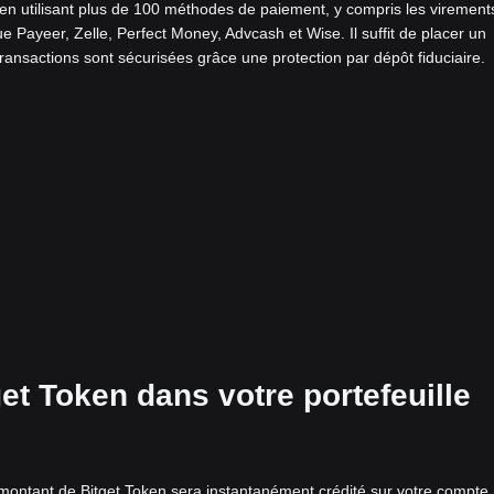
n utilisant plus de 100 méthodes de paiement, y compris les virement
e Payeer, Zelle, Perfect Money, Advcash et Wise. Il suffit de placer un
transactions sont sécurisées grâce une protection par dépôt fiduciaire.
get Token dans votre portefeuille
e montant de Bitget Token sera instantanément crédité sur votre compte