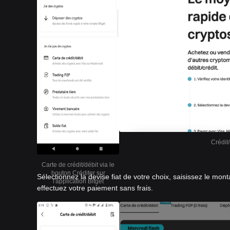
Crédit/
Carte de crédit/débit via le
bouton Créditer sur
Sélectionnez la devise fiat de votre choix, saisissez le mont
l'application Bitget
effectuez votre paiement sans frais.