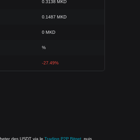
0.3138 MKD
0.1487 MKD
0 MKD
%
-27.49%
heter des USDT via le
Trading P2P Bitget
, puis