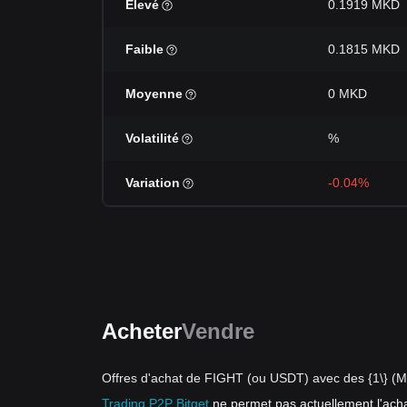
Élevé
0.1919 MKD
Faible
0.1815 MKD
Moyenne
0 MKD
Volatilité
%
Variation
-0.04%
Acheter
Vendre
Offres d'achat de FIGHT (ou USDT) avec des {1\} (
Trading P2P Bitget
ne permet pas actuellement l'ach