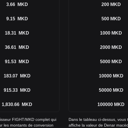
3.66
MKD
200
MKD
9.15
MKD
500
MKD
18.31
MKD
1000
MKD
36.61
MKD
2000
MKD
91.53
MKD
5000
MKD
183.07
MKD
10000
MKD
915.33
MKD
50000
MKD
1,830.66
MKD
100000
MKD
rtisseur FIGHT/MKD complet qui
Dans le tableau ci-dessus, vous
r les montants de conversion
affiche la valeur de Denar macé