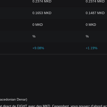
0.2374 MKD
0.2374 MKD
0.1653 MKD
0.1487 MKD
0 MKD
0 MKD
%
%
+9.08%
+1.19%
Macedonian Denar)
at direct de FIGHT avec des MKD. Cependant, vous pouvez d'abord ac