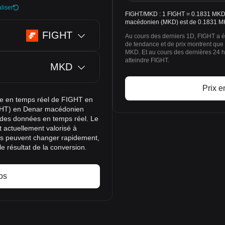
liser
FIGHT/MKD : 1 FIGHT = 0.1831 MKD.
macédonien (MKD) est de 0.1831 MK
FIGHT
Au cours des derniers 1D, FIGHT a 
de tendance et de prix montrent que
MKD. Et au cours des dernières 24
atteindre FIGHT.
MKD
Prix e
nge en temps réel de FIGHT en
IGHT) en Denar macédonien
r des données en temps réel. Le
 actuellement valorisé à
os peuvent changer rapidement,
 résultat de la conversion.
os