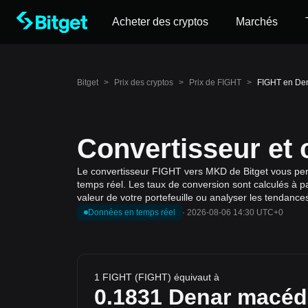
Acheter des cryptos
Marchés
Bitget
>
Prix des cryptos
>
Prix de FIGHT
>
FIGHT en De
Convertisseur et
Le convertisseur FIGHT vers MKD de Bitget vous per
temps réel. Les taux de conversion sont calculés à p
valeur de votre portefeuille ou analyser les tendance
Données en temps réel
·
2026-08-06 14:30 UTC+0
1 FIGHT (FIGHT) équivaut à
0.1831
Denar macéd