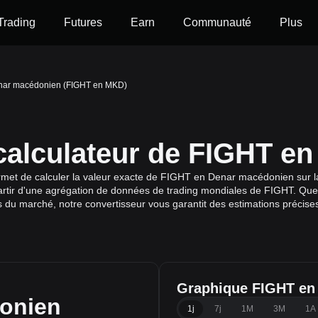
Trading
Futures
Earn
Communauté
Plus
nar macédonien (FIGHT en MKD)
 calculateur de FIGHT e
met de calculer la valeur exacte de FIGHT en Denar macédonien sur la
artir d'une agrégation de données de trading mondiales de FIGHT. Que ce
s du marché, notre convertisseur vous garantit des estimations précises
Graphique FIGHT e
onien
1j
7j
1M
3M
1A