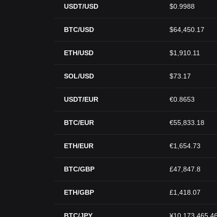
USDT/USD
$0.9988
BTC/USD
$64,450.17
ETH/USD
$1,910.11
SOL/USD
$73.17
USDT/EUR
€0.8653
BTC/EUR
€55,833.18
ETH/EUR
€1,654.73
BTC/GBP
£47,847.8
ETH/GBP
£1,418.07
BTC/JPY
¥10,173,465.4