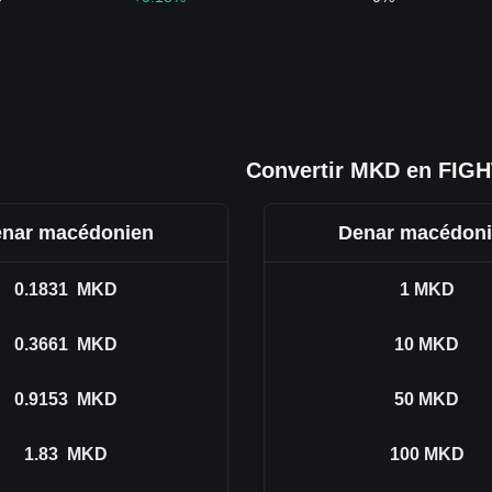
Convertir MKD en FIG
nar macédonien
Denar macédon
0.1831
MKD
1
MKD
0.3661
MKD
10
MKD
0.9153
MKD
50
MKD
1.83
MKD
100
MKD